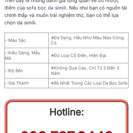
Trên đây là những đánh giá tổng quan về
ưu nhược
điểm của sofa bọc da simili
. Nếu như bạn có nguồn tài
chính thấp và muốn trải nghiệm thử, bạn có thể lựa
chọn da simili.
⭐
Đa Dạng, Hầu Như Màu Nào Cũng
✅Màu Sắc
Có
✅Kiểu Dáng, Mẫu
⭐
Đủ Loại Cổ Điển, Hiện Đại
Mã
⭐
Không Quá Cao, Chỉ Từ 2 Đến 3
✅Độ Bền
Năm
✅Giá Thành
⭐
Rẻ Nhất Trong Các Loại Da Bọc Sofa
Hotline: