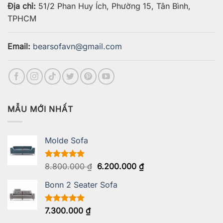
Địa chỉ:
51/2 Phan Huy Ích, Phường 15, Tân Bình,
TPHCM
Email:
bearsofavn@gmail.com
MẪU MỚI NHẤT
Molde Sofa
Giá
Giá
Được xếp
8.800.000
₫
6.200.000
₫
hạng
5.00
gốc
hiện
5 sao
Bonn 2 Seater Sofa
là:
tại
8.800.000 ₫.
là:
6.200.000 ₫.
Được xếp
7.300.000
₫
hạng
5.00