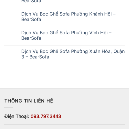
BearSofa
Bọc
Ghế
Không
Sofa
có
Phường
Dịch Vụ Bọc Ghế Sofa Phường Khánh Hội –
bình
Chợ
luận
BearSofa
Quán
ở
–
Dịch
Không
BearSofa
Vụ
có
Dịch Vụ Bọc Ghế Sofa Phường Vĩnh Hội –
Bọc
bình
Ghế
luận
BearSofa
Sofa
ở
Phường
Dịch
Không
Xóm
Vụ
có
Dịch Vụ Bọc Ghế Sofa Phường Xuân Hòa, Quận
Chiếu
Bọc
bình
–
Ghế
luận
3 – BearSofa
BearSofa
Sofa
ở
Phường
Dịch
Không
Khánh
Vụ
có
Hội
Bọc
bình
–
Ghế
luận
BearSofa
Sofa
ở
Phường
Dịch
Vĩnh
Vụ
Hội
Bọc
–
Ghế
BearSofa
Sofa
THÔNG TIN LIÊN HỆ
Phường
Xuân
Hòa,
Quận
3
Điện Thoại:
093.797.3443
–
BearSofa