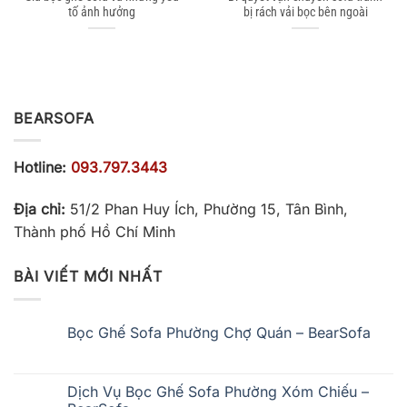
tố ảnh hưởng
bị rách vải bọc bên ngoài
BEARSOFA
Hotline:
093.797.3443
Địa chỉ:
51/2 Phan Huy Ích, Phường 15, Tân Bình,
Thành phố Hồ Chí Minh
BÀI VIẾT MỚI NHẤT
Bọc Ghế Sofa Phường Chợ Quán – BearSofa
Không
có
bình
luận
Dịch Vụ Bọc Ghế Sofa Phường Xóm Chiếu –
ở