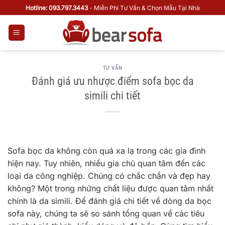
Bỏ
Hotline: 093.797.3443
- Miễn Phí Tư Vấn & Chọn Mẫu Tại Nhà
qua
nội
dung
TƯ VẤN
Đánh giá ưu nhược điểm sofa bọc da
simili chi tiết
Sofa bọc da không còn quá xa lạ trong các gia đình
hiện nay. Tuy nhiên, nhiều gia chủ quan tâm đến các
loại da công nghiệp. Chúng có chắc chắn và đẹp hay
không? Một trong những chất liệu được quan tâm nhất
chính là da simili. Để đánh giá chi tiết về dòng da bọc
sofa này, chúng ta sẽ so sánh tổng quan về các tiêu