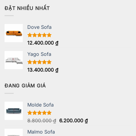
5 sao
ĐẶT NHIỀU NHẤT
Dove Sofa
Được xếp
12.400.000
₫
hạng
5.00
5 sao
Yago Sofa
Được xếp
13.400.000
₫
hạng
5.00
5 sao
ĐANG GIẢM GIÁ
Molde Sofa
Giá
Giá
Được xếp
8.800.000
₫
6.200.000
₫
hạng
5.00
gốc
hiện
5 sao
Malmo Sofa
là:
tại