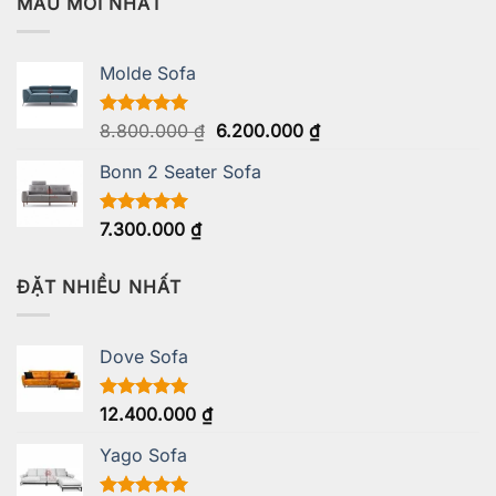
MẪU MỚI NHẤT
Molde Sofa
Giá
Giá
Được xếp
8.800.000
₫
6.200.000
₫
hạng
5.00
gốc
hiện
5 sao
Bonn 2 Seater Sofa
là:
tại
8.800.000 ₫.
là:
6.200.000 ₫.
Được xếp
7.300.000
₫
hạng
5.00
5 sao
ĐẶT NHIỀU NHẤT
Dove Sofa
Được xếp
12.400.000
₫
hạng
5.00
5 sao
Yago Sofa