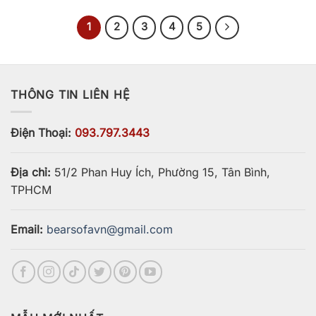
sao
sao
1
2
3
4
5
THÔNG TIN LIÊN HỆ
Điện Thoại:
093.797.3443
Địa chỉ:
51/2 Phan Huy Ích, Phường 15, Tân Bình,
TPHCM
Email:
bearsofavn@gmail.com