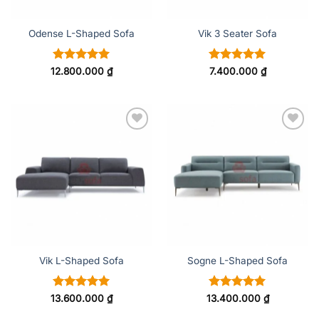
Odense L-Shaped Sofa
Vik 3 Seater Sofa
Được xếp
Được xếp
12.800.000
₫
7.400.000
₫
hạng
5
5
hạng
5
5
sao
sao
ADD TO
ADD TO
WISHLIST
WISHLIST
Vik L-Shaped Sofa
Sogne L-Shaped Sofa
Được xếp
Được xếp
13.600.000
₫
13.400.000
₫
hạng
5
5
hạng
5
5