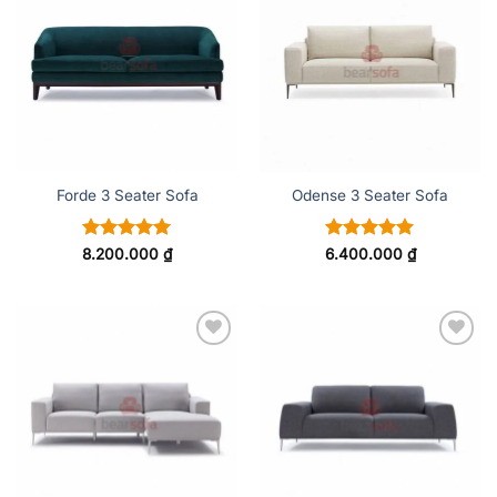
ADD TO
ADD TO
WISHLIST
WISHLIST
Forde 3 Seater Sofa
Odense 3 Seater Sofa
Được xếp
Được xếp
8.200.000
₫
6.400.000
₫
hạng
5
5
hạng
5
5
sao
sao
ADD TO
ADD TO
WISHLIST
WISHLIST