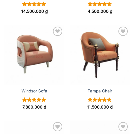
Được xếp
Được xếp
14.500.000
₫
4.500.000
₫
hạng
5
5
hạng
5
5
sao
sao
ADD TO
ADD TO
WISHLIST
WISHLIST
Windsor Sofa
Tampa Chair
Được xếp
Được xếp
7.800.000
₫
11.500.000
₫
hạng
5
5
hạng
5
5
sao
sao