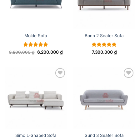
Molde Sofa
Bonn 2 Seater Sofa
Được xếp
Giá
Giá
Được xếp
8.800.000
₫
6.200.000
₫
7.300.000
₫
gốc
hiện
hạng
5
5
hạng
5
5
là:
tại
sao
sao
8.800.000 ₫.
là:
6.200.000 ₫.
ADD TO
ADD TO
WISHLIST
WISHLIST
Simo L-Shaped Sofa
Sund 3 Seater Sofa