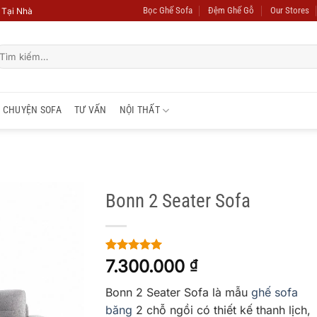
Bọc Ghế Sofa
Đệm Ghế Gỗ
Our Stores
 Tại Nhà
ìm
ếm:
CHUYỆN SOFA
TƯ VẤN
NỘI THẤT
Bonn 2 Seater Sofa
ADD TO
WISHLIST
5
1
trên 5
7.300.000
₫
dựa trên
đánh giá
Bonn 2 Seater Sofa là mẫu
ghế sofa
băng
2 chỗ ngồi có thiết kế thanh lịch,