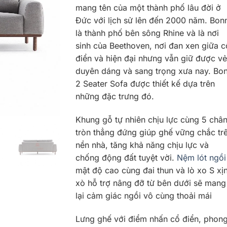
mang tên của một thành phố lâu đời ở
Đức với lịch sử lên đến 2000 năm. Bon
là thành phố bên sông Rhine và là nơi
sinh của Beethoven, nơi đan xen giữa c
điển và hiện đại nhưng vẫn giữ được vẻ
duyên dáng và sang trọng xưa nay. Bo
2 Seater Sofa được thiết kế dựa trên
những đặc trưng đó.
Khung gỗ tự nhiên chịu lực cùng 5 châ
tròn thẳng đứng giúp ghế vững chắc tr
nền nhà, tăng khả năng chịu lực và
chống động đất tuyệt vời.
Nệm lót ngồi
mật độ cao cùng đai thun và lò xo S xị
xò hỗ trợ nâng đỡ từ bên dưới sẽ mang
lại cảm giác ngồi vô cùng thoải mái
Lưng ghế với điểm nhấn cổ điển, phon