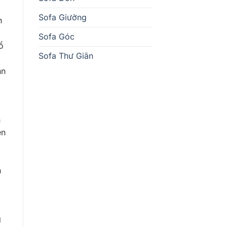
Sofa Giường
n
Sofa Góc
ổ
Sofa Thư Giãn
nn
n
ên
n
g