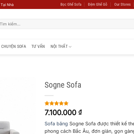
Bọc Ghế Sofa
Đệm Ghế Gỗ
Our Stores
 Tại Nhà
ìm
ếm:
CHUYỆN SOFA
TƯ VẤN
NỘI THẤT
Sogne Sofa
ADD TO
WISHLIST
5
1
trên 5
7.100.000
₫
dựa trên
đánh giá
Sofa băng
Sogne Sofa được thiết kế th
phong cách Bắc Âu, đơn giản, gọn gàn