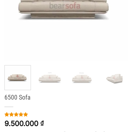
6500 Sofa
5
1
trên 5
9.500.000
₫
dựa trên
đánh giá