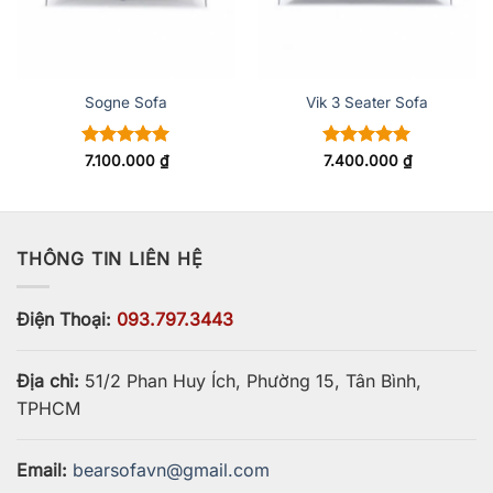
Sogne Sofa
Vik 3 Seater Sofa
Được xếp
Được xếp
7.100.000
₫
7.400.000
₫
hạng
5
5
hạng
5
5
sao
sao
THÔNG TIN LIÊN HỆ
Điện Thoại:
093.797.3443
Địa chỉ:
51/2 Phan Huy Ích, Phường 15, Tân Bình,
TPHCM
Email:
bearsofavn@gmail.com