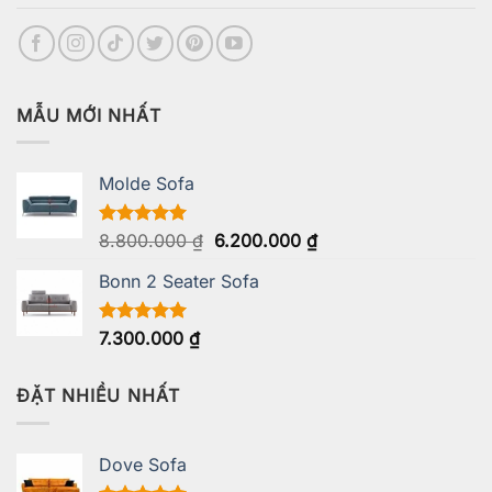
MẪU MỚI NHẤT
Molde Sofa
Giá
Giá
Được xếp
8.800.000
₫
6.200.000
₫
hạng
5.00
gốc
hiện
5 sao
Bonn 2 Seater Sofa
là:
tại
8.800.000 ₫.
là:
6.200.000 ₫.
Được xếp
7.300.000
₫
hạng
5.00
5 sao
ĐẶT NHIỀU NHẤT
Dove Sofa