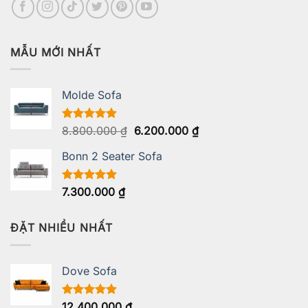
MẪU MỚI NHẤT
Molde Sofa
Giá
Giá
Được xếp
8.800.000
₫
6.200.000
₫
hạng
5.00
gốc
hiện
5 sao
Bonn 2 Seater Sofa
là:
tại
8.800.000 ₫.
là:
6.200.000 ₫.
Được xếp
7.300.000
₫
hạng
5.00
5 sao
ĐẶT NHIỀU NHẤT
Dove Sofa
Được xếp
12.400.000
₫