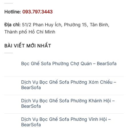
Hotline:
093.797.3443
Địa chỉ:
51/2 Phan Huy Ích, Phường 15, Tân Bình,
Thành phố Hồ Chí Minh
BÀI VIẾT MỚI NHẤT
Bọc Ghế Sofa Phường Chợ Quán – BearSofa
Không
có
bình
luận
Dịch Vụ Bọc Ghế Sofa Phường Xóm Chiếu –
ở
BearSofa
Bọc
Ghế
Không
Sofa
có
Phường
Dịch Vụ Bọc Ghế Sofa Phường Khánh Hội –
bình
Chợ
luận
BearSofa
Quán
ở
–
Dịch
Không
BearSofa
Vụ
có
Dịch Vụ Bọc Ghế Sofa Phường Vĩnh Hội –
Bọc
bình
Ghế
luận
BearSofa
Sofa
ở