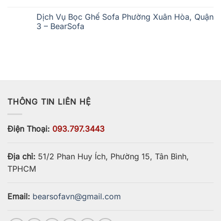
Phường
Dịch
Không
Xóm
Vụ
có
Dịch Vụ Bọc Ghế Sofa Phường Xuân Hòa, Quận
Chiếu
Bọc
bình
–
Ghế
luận
3 – BearSofa
BearSofa
Sofa
ở
Phường
Dịch
Không
Khánh
Vụ
có
Hội
Bọc
bình
–
Ghế
luận
BearSofa
Sofa
ở
Phường
Dịch
Vĩnh
Vụ
Hội
Bọc
–
Ghế
BearSofa
Sofa
THÔNG TIN LIÊN HỆ
Phường
Xuân
Hòa,
Quận
3
Điện Thoại:
093.797.3443
–
BearSofa
Địa chỉ:
51/2 Phan Huy Ích, Phường 15, Tân Bình,
TPHCM
Email:
bearsofavn@gmail.com