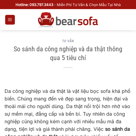
Bỏ
Hotline: 093.797.3443
- Miễn Phí Tư Vấn & Chọn Mẫu Tại Nhà
qua
nội
dung
TƯ VẤN
So sánh da công nghiệp và da thật thông
qua 5 tiêu chí
Da công nghiệp và da thật là vật liệu bọc sofa khá phổ
biến. Chúng mang đến vẻ đẹp sang trọng, hiện đại và
thoải mái cho người dùng. Da thật nổi trội hơn nhờ vào
sự mềm mại, đẳng cấp và bền bỉ. Tuy nhiên da công
nghiệp cũng không kém cạnh với nhiều mẫu mã đa
dạng, tiện lợi và giá thành phải chăng. Việc
so sánh da