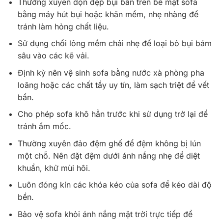
Thường xuyên dọn dẹp bụi bẩn trên bề mặt sofa
bằng máy hút bụi hoặc khăn mềm, nhẹ nhàng để
tránh làm hỏng chất liệu.
Sử dụng chổi lông mềm chải nhẹ để loại bỏ bụi bám
sâu vào các kẽ vải.
Định kỳ nên vệ sinh sofa bằng nước xà phòng pha
loãng hoặc các chất tẩy uy tín, làm sạch triệt để vết
bẩn.
Cho phép sofa khô hẳn trước khi sử dụng trở lại để
tránh ẩm mốc.
Thường xuyên đảo đệm ghế để đệm không bị lún
một chỗ. Nên đặt đệm dưới ánh nắng nhẹ để diệt
khuẩn, khử mùi hôi.
Luôn đóng kín các khóa kéo của sofa để kéo dài độ
bền.
Bảo vệ sofa khỏi ánh nắng mặt trời trực tiếp để