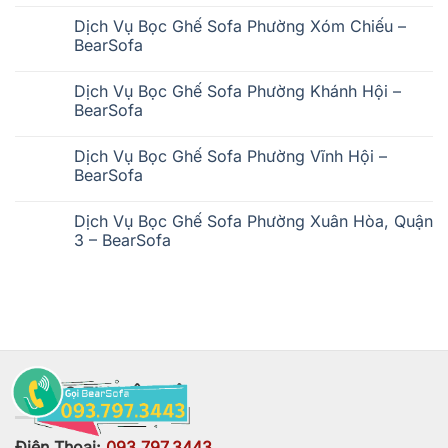
bình
luận
Dịch Vụ Bọc Ghế Sofa Phường Xóm Chiếu –
ở
BearSofa
Bọc
Ghế
Không
Sofa
có
Phường
Dịch Vụ Bọc Ghế Sofa Phường Khánh Hội –
bình
Chợ
luận
BearSofa
Quán
ở
–
Dịch
Không
BearSofa
Vụ
có
Dịch Vụ Bọc Ghế Sofa Phường Vĩnh Hội –
Bọc
bình
Ghế
luận
BearSofa
Sofa
ở
Phường
Dịch
Không
Xóm
Vụ
có
Dịch Vụ Bọc Ghế Sofa Phường Xuân Hòa, Quận
Chiếu
Bọc
bình
–
Ghế
luận
3 – BearSofa
BearSofa
Sofa
ở
Phường
Dịch
Không
Khánh
Vụ
có
Hội
Bọc
bình
–
Ghế
luận
BearSofa
Sofa
ở
Phường
Dịch
Vĩnh
Vụ
Hội
Bọc
–
Ghế
BearSofa
Sofa
THÔNG TIN LIÊN HỆ
Phường
Xuân
Hòa,
Quận
3
Điện Thoại:
093.797.3443