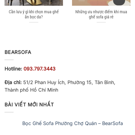
Cần lưu ý gì khi chọn mua ghế
Những ưu nhược điểm khi mua
ăn bọc da?
ghế sofa giá rẻ
BEARSOFA
Hotline:
093.797.3443
Địa chỉ:
51/2 Phan Huy Ích, Phường 15, Tân Bình,
Thành phố Hồ Chí Minh
BÀI VIẾT MỚI NHẤT
Bọc Ghế Sofa Phường Chợ Quán – BearSofa
Không
có