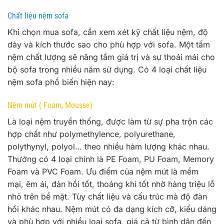
Chất liệu nệm sofa
Khi chọn mua sofa, cần xem xét kỹ chất liệu nệm, độ
dày và kích thước sao cho phù hợp với sofa. Một tấm
nệm chất lượng sẽ nâng tầm giá trị và sự thoải mái cho
bộ sofa trong nhiều năm sử dụng. Có 4 loại chất liệu
nệm sofa phổ biến hiện nay:
Nệm mút ( Foam, Mousse)
Là loại nệm truyền thống, được làm từ sự pha trộn các
hợp chất như polymethylence, polyurethane,
polythynyl, polyol… theo nhiều hàm lượng khác nhau.
Thường có 4 loại chính là PE Foam, PU Foam, Memory
Foam và PVC Foam. Ưu điểm của nệm mút là mềm
mại, êm ái, đàn hồi tốt, thoáng khí tốt nhờ hàng triệu lỗ
nhỏ trên bề mặt. Tùy chất liệu và cấu trúc mà độ đàn
hồi khác nhau. Nệm mút có đa dạng kích cỡ, kiểu dáng
và phù hợp với nhiều loại sofa, giá cả từ bình dân đến