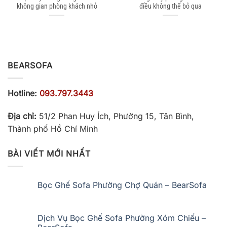
không gian phòng khách nhỏ
điều không thể bỏ qua
BEARSOFA
Hotline:
093.797.3443
Địa chỉ:
51/2 Phan Huy Ích, Phường 15, Tân Bình,
Thành phố Hồ Chí Minh
BÀI VIẾT MỚI NHẤT
Bọc Ghế Sofa Phường Chợ Quán – BearSofa
Không
có
bình
luận
Dịch Vụ Bọc Ghế Sofa Phường Xóm Chiếu –
ở