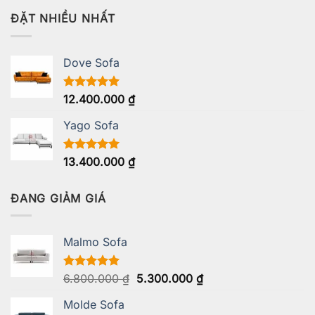
5 sao
ĐẶT NHIỀU NHẤT
Dove Sofa
Được xếp
12.400.000
₫
hạng
5.00
5 sao
Yago Sofa
Được xếp
13.400.000
₫
hạng
5.00
5 sao
ĐANG GIẢM GIÁ
Malmo Sofa
Giá
Giá
Được xếp
6.800.000
₫
5.300.000
₫
hạng
5.00
gốc
hiện
5 sao
Molde Sofa
là:
tại