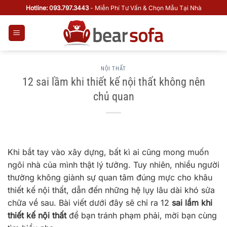
Bỏ
Hotline: 093.797.3443
- Miễn Phí Tư Vấn & Chọn Mẫu Tại Nhà
qua
nội
dung
NỘI THẤT
12 sai lầm khi thiết kế nội thất không nên
chủ quan
Khi bắt tay vào xây dựng, bất kì ai cũng mong muốn
ngôi nhà của mình thật lý tưởng. Tuy nhiên, nhiều người
thường không giành sự quan tâm đúng mực cho khâu
thiết kế nội thất, dẫn đến những hệ lụy lâu dài khó sửa
chữa về sau. Bài viết dưới đây sẽ chỉ ra 12
sai lầm khi
thiết kế nội thất
để bạn tránh phạm phải, mời bạn cùng