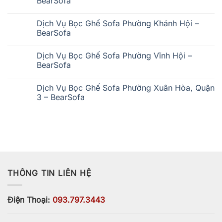
BearSofa
Bọc
Ghế
Không
Sofa
có
Phường
Dịch Vụ Bọc Ghế Sofa Phường Khánh Hội –
bình
Chợ
luận
BearSofa
Quán
ở
–
Dịch
Không
BearSofa
Vụ
có
Dịch Vụ Bọc Ghế Sofa Phường Vĩnh Hội –
Bọc
bình
Ghế
luận
BearSofa
Sofa
ở
Phường
Dịch
Không
Xóm
Vụ
có
Dịch Vụ Bọc Ghế Sofa Phường Xuân Hòa, Quận
Chiếu
Bọc
bình
–
Ghế
luận
3 – BearSofa
BearSofa
Sofa
ở
Phường
Dịch
Không
Khánh
Vụ
có
Hội
Bọc
bình
–
Ghế
luận
BearSofa
Sofa
ở
Phường
Dịch
Vĩnh
Vụ
Hội
Bọc
–
Ghế
BearSofa
Sofa
THÔNG TIN LIÊN HỆ
Phường
Xuân
Hòa,
Quận
3
Điện Thoại:
093.797.3443
–
BearSofa