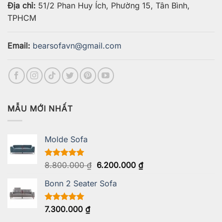
Địa chỉ:
51/2 Phan Huy Ích, Phường 15, Tân Bình,
TPHCM
Email:
bearsofavn@gmail.com
MẪU MỚI NHẤT
Molde Sofa
Giá
Giá
Được xếp
8.800.000
₫
6.200.000
₫
hạng
5.00
gốc
hiện
5 sao
Bonn 2 Seater Sofa
là:
tại
8.800.000 ₫.
là:
6.200.000 ₫.
Được xếp
7.300.000
₫
hạng
5.00