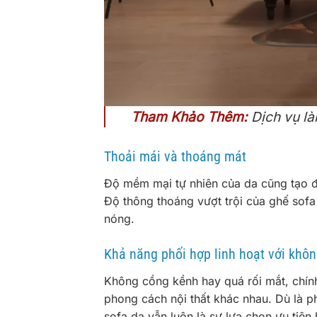
Tham Khảo Thêm:
Dịch vụ l
Thoải mái và thoáng mát
Độ mềm mại tự nhiên của da cũng tạo đ
Độ thông thoáng vượt trội của ghế sofa
nóng.
Khả năng phối hợp linh hoạt với khôn
Không cồng kềnh hay quá rối mắt, chín
phong cách nội thất khác nhau. Dù là p
sofa da vẫn luôn là sự lựa chọn ưu tiên