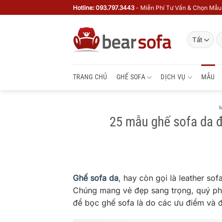
Bỏ
Hotline: 093.797.3443
- Miễn Phí Tư Vấn & Chọn Mẫu
qua
nội
T
dung
ki
TRANG CHỦ
GHẾ SOFA
DỊCH VỤ
MẪU
M
25 mẫu ghế sofa da 
Ghế sofa da
, hay còn gọi là leather so
Chúng mang vẻ đẹp sang trọng, quý phái
để bọc ghế sofa là do các ưu điểm và đặ