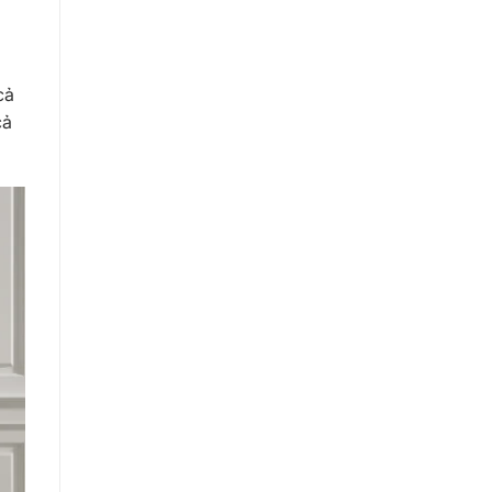
cả
cả