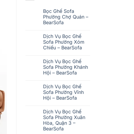
Bọc Ghế Sofa
Phường Chợ Quán –
BearSofa
Không
có
Dịch Vụ Bọc Ghế
bình
luận
Sofa Phường Xóm
ở
Chiếu – BearSofa
Bọc
Ghế
Không
Sofa
có
Phường
Dịch Vụ Bọc Ghế
bình
Chợ
luận
Sofa Phường Khánh
Quán
ở
–
Hội – BearSofa
Dịch
BearSofa
Vụ
Không
Bọc
có
Ghế
Dịch Vụ Bọc Ghế
bình
Sofa
luận
Sofa Phường Vĩnh
Phường
ở
Xóm
Hội – BearSofa
Dịch
Chiếu
Vụ
–
Không
Bọc
BearSofa
có
Ghế
Dịch Vụ Bọc Ghế
bình
Sofa
luận
Sofa Phường Xuân
Phường
ở
Khánh
Hòa, Quận 3 –
Dịch
Hội
Vụ
BearSofa
–
Bọc
BearSofa