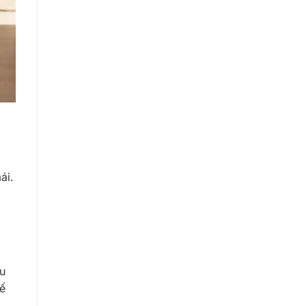
ái.
u
hế