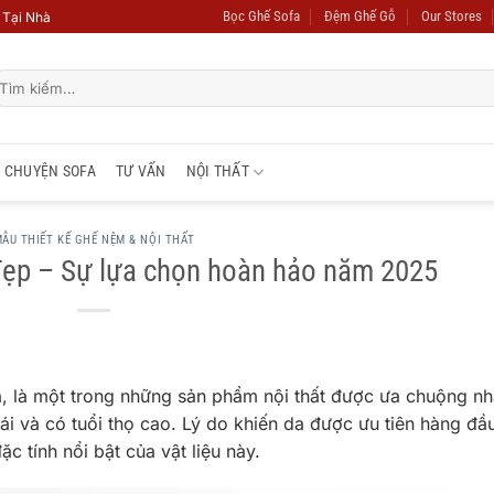
Bọc Ghế Sofa
Đệm Ghế Gỗ
Our Stores
 Tại Nhà
ìm
ếm:
CHUYỆN SOFA
TƯ VẤN
NỘI THẤT
ẪU THIẾT KẾ GHẾ NỆM & NỘI THẤT
đẹp – Sự lựa chọn hoàn hảo năm 2025
fa, là một trong những sản phẩm nội thất được ưa chuộng nh
 và có tuổi thọ cao. Lý do khiến da được ưu tiên hàng đầ
c tính nổi bật của vật liệu này.