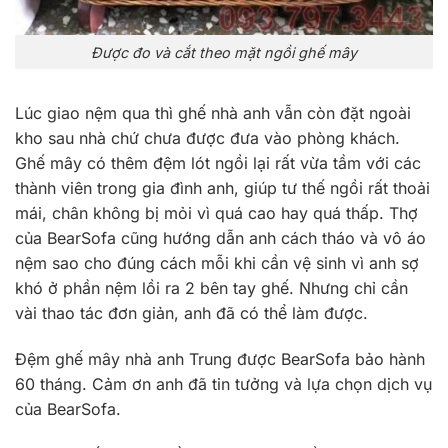
Được đo và cắt theo mặt ngồi ghế mây
Lúc giao nệm qua thì ghế nhà anh vẫn còn đặt ngoài
kho sau nhà chứ chưa được đưa vào phòng khách.
Ghế mây có thêm đệm lót ngồi lại rất vừa tầm với các
thành viên trong gia đình anh, giúp tư thế ngồi rất thoải
mái, chân không bị mỏi vì quá cao hay quá thấp. Thợ
của BearSofa cũng hướng dẫn anh cách tháo và vô áo
nệm sao cho đúng cách mỗi khi cần vệ sinh vì anh sợ
khó ở phần nệm lồi ra 2 bên tay ghế. Nhưng chỉ cần
vài thao tác đơn giản, anh đã có thể làm được.
Đệm ghế mây nhà anh Trung được BearSofa bảo hành
60 tháng. Cảm ơn anh đã tin tưởng và lựa chọn dịch vụ
của BearSofa.