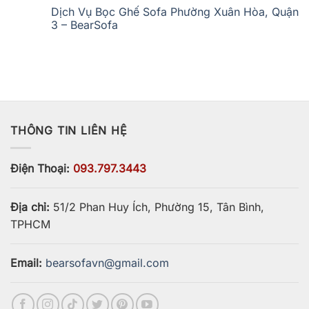
Xóm
Vụ
có
Dịch Vụ Bọc Ghế Sofa Phường Xuân Hòa, Quận
Chiếu
Bọc
bình
–
Ghế
luận
3 – BearSofa
BearSofa
Sofa
ở
Phường
Dịch
Không
Khánh
Vụ
có
Hội
Bọc
bình
–
Ghế
luận
BearSofa
Sofa
ở
Phường
Dịch
Vĩnh
Vụ
Hội
Bọc
–
Ghế
BearSofa
Sofa
THÔNG TIN LIÊN HỆ
Phường
Xuân
Hòa,
Quận
3
Điện Thoại:
093.797.3443
–
BearSofa
Địa chỉ:
51/2 Phan Huy Ích, Phường 15, Tân Bình,
TPHCM
Email:
bearsofavn@gmail.com