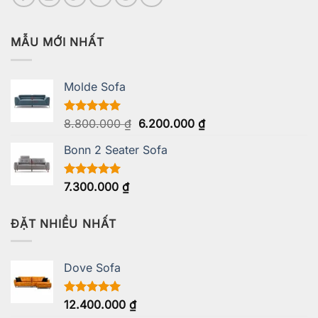
MẪU MỚI NHẤT
Molde Sofa
Giá
Giá
Được xếp
8.800.000
₫
6.200.000
₫
hạng
5.00
gốc
hiện
5 sao
Bonn 2 Seater Sofa
là:
tại
8.800.000 ₫.
là:
6.200.000 ₫.
Được xếp
7.300.000
₫
hạng
5.00
5 sao
ĐẶT NHIỀU NHẤT
Dove Sofa
Được xếp
12.400.000
₫
hạng
5.00