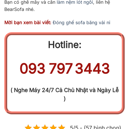
Bạn có ghế mây và cần
làm nệm lót ngồi
, liên hệ
BearSofa nhé.
Mời bạn xem bài viết:
Đóng ghế sofa băng vải nỉ
Hotline:
093
.
797
.
3443
( Nghe Máy 24/7 Cả Chủ Nhật và Ngày Lễ
)
5/5 - (57 bình chọn)