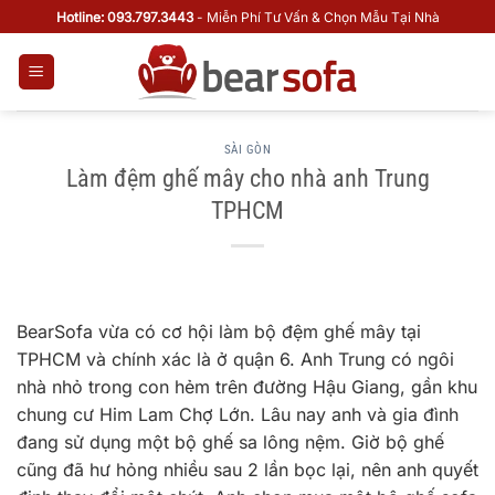
Bỏ
Hotline: 093.797.3443
- Miễn Phí Tư Vấn & Chọn Mẫu Tại Nhà
qua
nội
dung
SÀI GÒN
Làm đệm ghế mây cho nhà anh Trung
TPHCM
BearSofa vừa có cơ hội làm bộ đệm ghế mây tại
TPHCM và chính xác là ở quận 6. Anh Trung có ngôi
nhà nhỏ trong con hẻm trên đường Hậu Giang, gần khu
chung cư Him Lam Chợ Lớn. Lâu nay anh và gia đình
đang sử dụng một bộ ghế sa lông nệm. Giờ bộ ghế
cũng đã hư hỏng nhiều sau 2 lần bọc lại, nên anh quyết