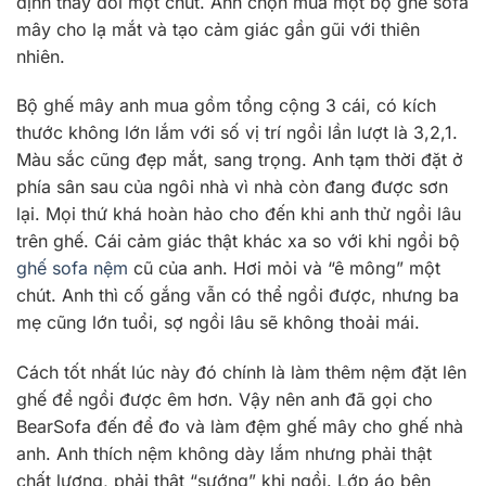
định thay đổi một chút. Anh chọn mua một bộ ghế sofa
mây cho lạ mắt và tạo cảm giác gần gũi với thiên
nhiên.
Bộ ghế mây anh mua gồm tổng cộng 3 cái, có kích
thước không lớn lắm với số vị trí ngồi lần lượt là 3,2,1.
Màu sắc cũng đẹp mắt, sang trọng. Anh tạm thời đặt ở
phía sân sau của ngôi nhà vì nhà còn đang được sơn
lại. Mọi thứ khá hoàn hảo cho đến khi anh thử ngồi lâu
trên ghế. Cái cảm giác thật khác xa so với khi ngồi bộ
ghế sofa nệm
cũ của anh. Hơi mỏi và “ê mông” một
chút. Anh thì cố gắng vẫn có thể ngồi được, nhưng ba
mẹ cũng lớn tuổi, sợ ngồi lâu sẽ không thoải mái.
Cách tốt nhất lúc này đó chính là làm thêm nệm đặt lên
ghế để ngồi được êm hơn. Vậy nên anh đã gọi cho
BearSofa đến để đo và làm đệm ghế mây cho ghế nhà
anh. Anh thích nệm không dày lắm nhưng phải thật
chất lượng, phải thật “sướng” khi ngồi. Lớp áo bên