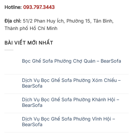
Hotline:
093.797.3443
Địa chỉ:
51/2 Phan Huy Ích, Phường 15, Tân Bình,
Thành phố Hồ Chí Minh
BÀI VIẾT MỚI NHẤT
Bọc Ghế Sofa Phường Chợ Quán – BearSofa
Không
có
bình
luận
Dịch Vụ Bọc Ghế Sofa Phường Xóm Chiếu –
ở
BearSofa
Bọc
Ghế
Không
Sofa
có
Phường
Dịch Vụ Bọc Ghế Sofa Phường Khánh Hội –
bình
Chợ
luận
BearSofa
Quán
ở
–
Dịch
Không
BearSofa
Vụ
có
Dịch Vụ Bọc Ghế Sofa Phường Vĩnh Hội –
Bọc
bình
Ghế
luận
BearSofa
Sofa
ở
Phường
Dịch
Không